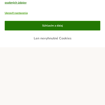
osobných údajov
Upraviť nastavenia
Súhlasím a ďalej
Len nevyhnutné Cookies
Platobné metódy
DOBIERKA
PLATBA VOPRED