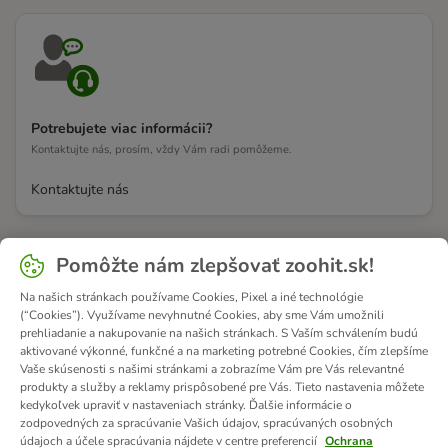
Potrebujete viac informácii?
Kontaktujte nás, prosím, vždy Vám radi pomôžeme.
Kontaktujte nás
Pomôžte nám zlepšovať zoohit.sk!
Na našich stránkach používame Cookies, Pixel a iné technológie
(“Cookies”). Využívame nevyhnutné Cookies, aby sme Vám umožnili
prehliadanie a nakupovanie na našich stránkach. S Vaším schválením budú
aktivované výkonné, funkčné a na marketing potrebné Cookies, čím zlepšíme
Vaše skúsenosti s našimi stránkami a zobrazíme Vám pre Vás relevantné
produkty a služby a reklamy prispôsobené pre Vás. Tieto nastavenia môžete
kedykoľvek upraviť v nastaveniach stránky. Ďalšie informácie o
zodpovedných za spracúvanie Vašich údajov, spracúvaných osobných
údajoch a účele spracúvania nájdete v centre preferencií
Ochrana