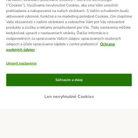
(“Cookies”). Využívame nevyhnutné Cookies, aby sme Vám umožnili
prehliadanie a nakupovanie na našich stránkach. S Vaším schválením budú
aktivované výkonné, funkčné a na marketing potrebné Cookies, čím zlepšíme
Vaše skúsenosti s našimi stránkami a zobrazíme Vám pre Vás relevantné
produkty a služby a reklamy prispôsobené pre Vás. Tieto nastavenia môžete
kedykoľvek upraviť v nastaveniach stránky. Ďalšie informácie o
zodpovedných za spracúvanie Vašich údajov, spracúvaných osobných
údajoch a účele spracúvania nájdete v centre preferencií
Ochrana
osobných údajov
Upraviť nastavenia
Platobné metódy
Súhlasím a ďalej
Len nevyhnutné Cookies
DOBIERKA
PLATBA VOPRED
Doručovatelia