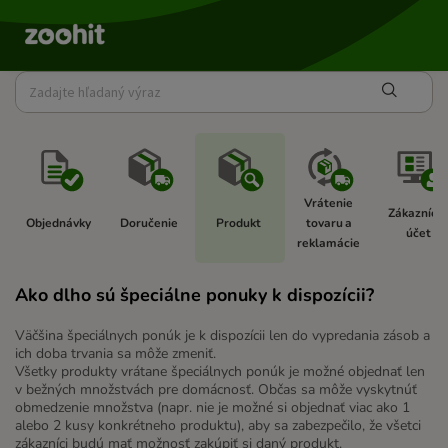
Vrátenie 
Zákaznícky
Objednávky 
Doručenie 
Produkt 
tovaru a 
účet 
reklamácie 
Ako dlho sú špeciálne ponuky k dispozícii?
Väčšina špeciálnych ponúk je k dispozícii len do vypredania zásob a
ich doba trvania sa môže zmeniť.
Všetky produkty vrátane špeciálnych ponúk je možné objednať len
v bežných množstvách pre domácnosť. Občas sa môže vyskytnúť
obmedzenie množstva (napr. nie je možné si objednať viac ako 1
alebo 2 kusy konkrétneho produktu), aby sa zabezpečilo, že všetci
zákazníci budú mať možnosť zakúpiť si daný produkt.