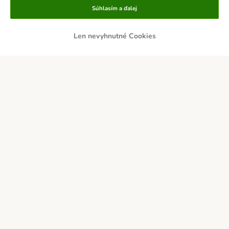
Súhlasím a ďalej
Len nevyhnutné Cookies
DOBIERKA
PLATBA VOPRED
Doručovatelia
Zabezpečenie a ocenenia
O nás
Kariéra
zooplus Corporate
Impressum
Všeobecné obchodné podmienky
Odstúpiť od zmluvy tu
DSA
Likvidácia odpadov
Kontakt
Poštovné a doba doručenia
Spôsoby platby
Affiliate program
Ochrana osobných údajov
Opt-out
Vyhlásenie o prístupnosti
© zooplus SE 2026