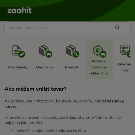
Vrátenie 
Zákaznícky
Objednávky 
Doručenie 
Produkt 
tovaru a 
účet 
reklamácie 
Ako môžem vrátiť tovar?
Ak potrebujete vrátiť tovar, kontaktujte, prosím, náš
zákaznícky
servis
.
Pripravte si, prosím, nasledujúce údaje, aby sme Vám mohli čo
najrýchlejšie pomôcť:
Vaše číslo objednávky / zákaznícke číslo