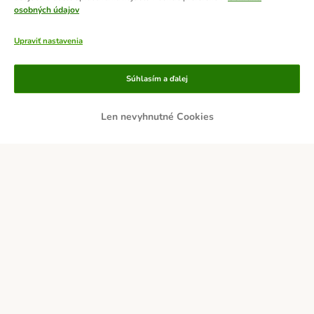
osobných údajov
Upraviť nastavenia
Platobné metódy
Súhlasím a ďalej
Len nevyhnutné Cookies
DOBIERKA
PLATBA VOPRED
Doručovatelia
Zabezpečenie a ocenenia
O nás
Kariéra
zooplus Corporate
Impressum
Všeobecné obchodné podmienky
Odstúpiť od zmluvy tu
DSA
Likvidácia odpadov
Kontakt
Poštovné a doba doručenia