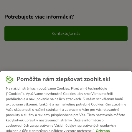
Potrebujete viac informácii?
Kontaktujte nás
Pomôžte nám zlepšovať zoohit.sk!
Na našich stránkach používame Cookies, Pixel a iné technológie
(“Cookies”). Využívame nevyhnutné Cookies, aby sme Vám umožnili
prehliadanie a nakupovanie na našich stránkach. S Vaším schválením budú
aktivované výkonné, funkčné a na marketing potrebné Cookies, čím zlepšíme
Vaše skúsenosti s našimi stránkami a zobrazíme Vám pre Vás relevantné
produkty a služby a reklamy prispôsobené pre Vás. Tieto nastavenia môžete
kedykoľvek upraviť v nastaveniach stránky. Ďalšie informácie o
zodpovedných za spracúvanie Vašich údajov, spracúvaných osobných
údajoch a účele spracúvania nájdete v centre preferencií
Ochrana