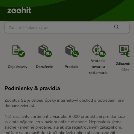
Vrátenie 
Zákaznícky
Objednávky 
Doručenie 
Produkt 
tovaru a 
účet 
reklamácie 
Podmienky & pravidlá
Zooplus SE je celoeurópsky internetový obchod s potrebami pre
domáce zvieratá.
Náš rozsiahly sortiment s viac ako 8 000 produktami pre domáce
zvieratá nájdete len v našom online obchode. Neprevádzkujeme
žiadne kamenné predajne, ale ak ste registrovaným zákazníkom,
môžete sa prihlásiť do ktoréhokoľvek online obchodu zoohit.