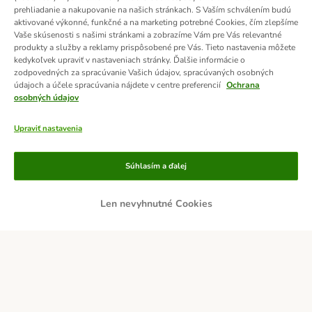
prehliadanie a nakupovanie na našich stránkach. S Vaším schválením budú
aktivované výkonné, funkčné a na marketing potrebné Cookies, čím zlepšíme
Vaše skúsenosti s našimi stránkami a zobrazíme Vám pre Vás relevantné
produkty a služby a reklamy prispôsobené pre Vás. Tieto nastavenia môžete
kedykoľvek upraviť v nastaveniach stránky. Ďalšie informácie o
zodpovedných za spracúvanie Vašich údajov, spracúvaných osobných
údajoch a účele spracúvania nájdete v centre preferencií
Ochrana
osobných údajov
Upraviť nastavenia
Platobné metódy
Súhlasím a ďalej
Len nevyhnutné Cookies
DOBIERKA
PLATBA VOPRED
Doručovatelia
Zabezpečenie a ocenenia