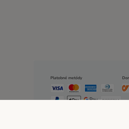
Platobné metódy
Dor
DOBIERKA
PLATBA VOPRED