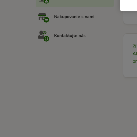
Ak
za
Nakupovanie s nami
Kontaktujte nás
Zľ
Ak
pr