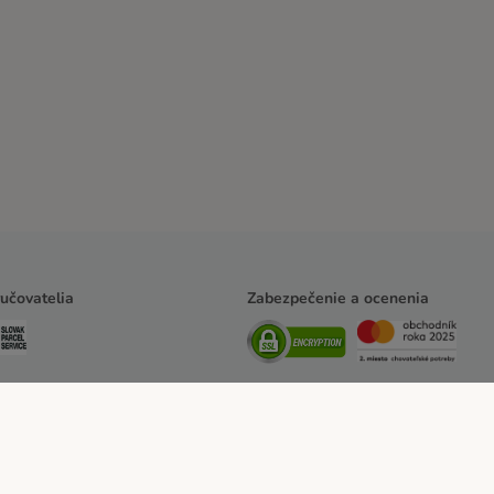
učovatelia
Zabezpečenie a ocenenia