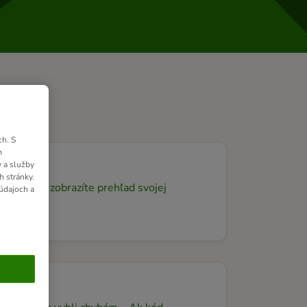
h. S
m
 a služby
h stránky.
pný košík zobrazíte prehľad svojej
údajoch a