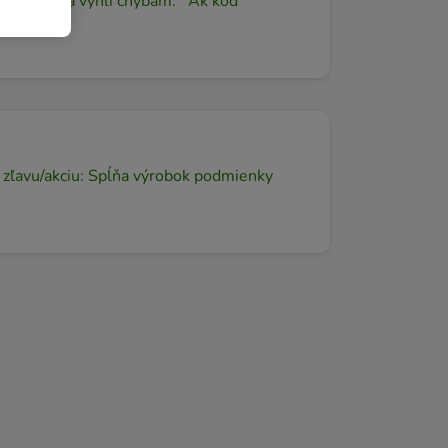
, aby ste sa vyhli chybám. Ak kód
nu zľavu/akciu: Spĺňa výrobok podmienky