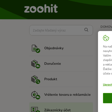
DOMO
Ku
Na naš
Objednávky
nevyhn
Vaším 
zlepší
A
Doručenie
a rekl
Pr
Ďalšie
účele 
ob
Produkt
Upravi
Vrátenie tovaru a reklamácie
N
Zákaznícky účet