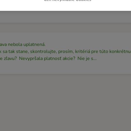
 kód kupónu nefunguje na prvý pokus: Kód skopírujte a vložte
dávate ručne, skontrolujte, či sú čísla/písmená kódu ...
ava nebola uplatnená.
 sa tak stane, skontrolujte, prosím, kritériá pre túto konkrét
e zľavu? Nevypršala platnosť akcie? Nie je s...