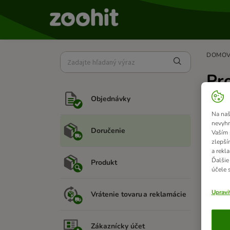
DOMO
Pr
Objednávky
Na naš
nevyhn
Mo
Doručenie
Vaším 
A
zlepší
a rekl
čo
Ďalšie
Produkt
účele 
Upravi
Vrátenie tovaru a reklamácie
St
Zákaznícky účet