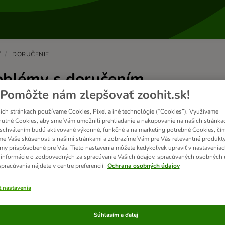
V
DORUČENIE
oblémy s doručením
Pomôžte nám zlepšovať zoohit.sk!
ich stránkach používame Cookies, Pixel a iné technológie (“Cookies”). Využívame
utné Cookies, aby sme Vám umožnili prehliadanie a nakupovanie na našich stránkac
ja zásielka/produkt je poškodený
schválením budú aktivované výkonné, funkčné a na marketing potrebné Cookies, čí
k ste dostali poškodenú zásielku alebo produkt, kontaktujte 
me Vaše skúsenosti s našimi stránkami a zobrazíme Vám pre Vás relevantné produkty
amy prispôsobené pre Vás. Tieto nastavenia môžete kedykoľvek upraviť v nastaveniac
 najrýchlejšie pomôcť, pripravte si, prosím, n...
 informácie o zodpovedných za spracúvanie Vašich údajov, spracúvaných osobných 
spracúvania nájdete v centre preferencií
Ochrana osobných údajov
ť nastavenia
ratila sa moja zásielka?
Súhlasím a ďalej