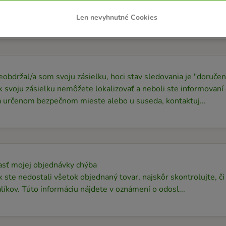
iekedy sa dodávky oneskoria z dôvodov, ktoré nemôžeme ovplyv
 mala byť doručená, skontrolujte stav doručenia pomoc...
Len nevyhnutné Cookies
obdržal/a som svoju zásielku, hoci stav sledovania je "doručen
 svoju zásielku nemôžete lokalizovať a neboli ste informovaní
a určenom bezpečnom mieste alebo u suseda, kontaktuj...
asť mojej objednávky chýba
 ste nedostali všetok objednaný tovar, najskôr skontrolujte, či
líkov. Túto informáciu nájdete v oznámení o odosl...