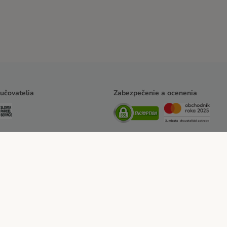
učovatelia
Zabezpečenie a ocenenia
Všeobecné obchodné podmienky
Odstúpiť od zmluvy tu
DSA
Likvidácia odpado
ných údajov
Opt-out
Vyhlásenie o prístupnosti