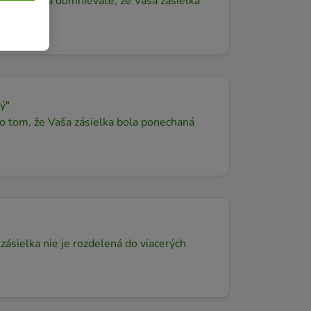
niť. Ak sa domnievate, že Vaša zásielka
ý"
 o tom, že Vaša zásielka bola ponechaná
 zásielka nie je rozdelená do viacerých