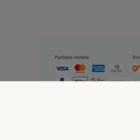
Platobné metódy
Dor
DOBIERKA
PLATBA VOPRED
O nás
Kariéra
zooplus Corporate
Impressum
Spôsoby platby
Affiliate program
Ochrana osob
© zooplus SE 2026