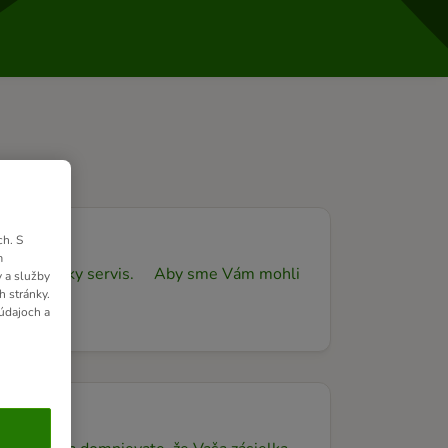
h. S
m
náš zákaznícky servis. Aby sme Vám mohli
 a služby
h stránky.
údajoch a