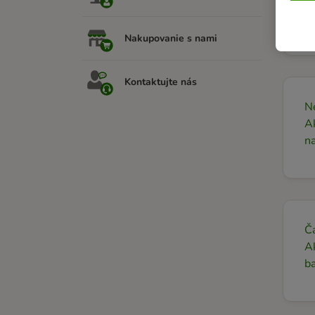
N
už
Nakupovanie s nami
Kontaktujte nás
Ne
Ak
n
Č
Ak
ba